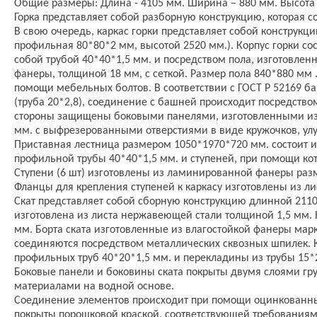
Общие размеры: Длина - 4105 мм. Ширина – 880 мм. Высота 
Горка представляет собой разборную конструкцию, которая со
В свою очередь, каркас горки представляет собой конструкци
профильная 80*80*2 мм, высотой 2520 мм.). Корпус горки со
собой трубой 40*40*1,5 мм. и посредством пола, изготовле
фанеры, толщиной 18 мм, с сеткой. Размер пола 840*880 мм 
помощи мебельных болтов. В соответствии с ГОСТ Р 52169 
(труба 20*2,8), соединение с башней происходит посредств
стороны защищены боковыми панелями, изготовленными и
мм. с выфрезерованными отверстиями в виде кружочков, у
Приставная лестница размером 1050*1970*720 мм. состоит и
профильной трубы 40*40*1,5 мм. и ступеней, при помощи кот
Ступени (6 шт) изготовлены из ламинированной фанеры разм
Фланцы для крепления ступеней к каркасу изготовлены из ли
Скат представляет собой сборную конструкцию длинной 2110
изготовлена из листа нержавеющей стали толщиной 1,5 мм
мм. Борта ската изготовленные из влагостойкой фанеры мар
соединяются посредством металлических сквозных шпилек. К 
профильных труб 40*20*1,5 мм. и перекладины из трубы 15*
Боковые панели и боковины ската покрыты двумя слоями гр
материалами на водной основе.
Соединение элементов происходит при помощи оцинкованны
покрыты порошковой краской, соответствующей требованиям