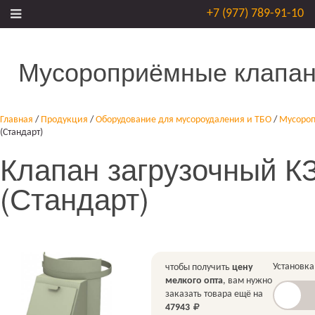
+7 (977) 789-91-10
Мусороприёмные клапан
Главная
/
Продукция
/
Оборудование для мусороудаления и ТБО
/
Мусороп
(Стандарт)
Клапан загрузочный К
(Стандарт)
Установка
чтобы получить
цену
мелкого опта
, вам нужно
заказать товара ещё на
47943