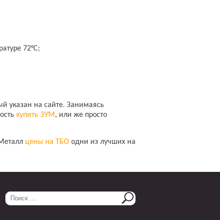
атуре 72°С;
ый указан на сайте. Занимаясь
мость
купить ЗУМ
, или же просто
 Металл
цены на ТБО
одни из лучших на