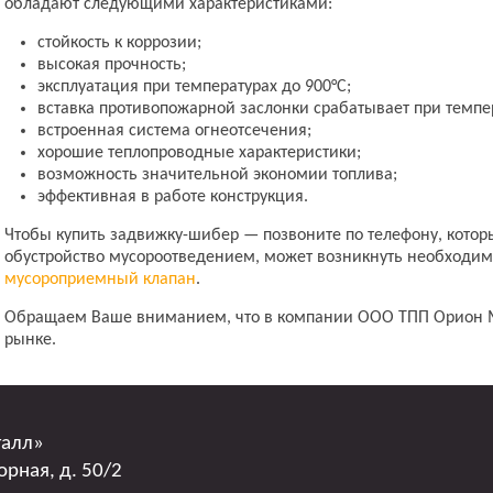
обладают следующими характеристиками:
стойкость к коррозии;
высокая прочность;
эксплуатация при температурах до 900°С;
вставка противопожарной заслонки срабатывает при темпер
встроенная система огнеотсечения;
хорошие теплопроводные характеристики;
возможность значительной экономии топлива;
эффективная в работе конструкция.
Чтобы купить задвижку-шибер — позвоните по телефону, котор
обустройство мусороотведением, может возникнуть необходи
мусороприемный клапан
.
Обращаем Ваше вниманием, что в компании ООО ТПП Орион
рынке.
талл»
орная, д. 50/2