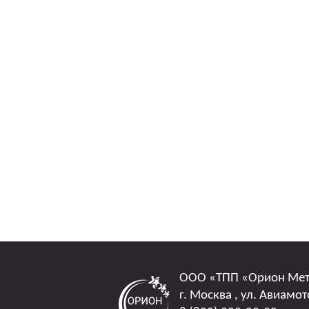
ООО
«ТПП «Орион Ме
г. Москва
,
ул. Авиамот