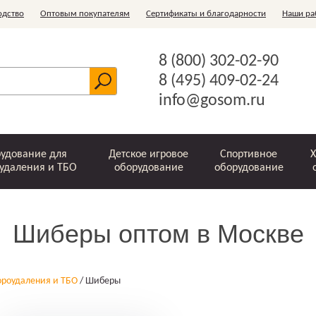
одство
Оптовым покупателям
Сертификаты и благодарности
Наши ра
8 (800) 302-02-90
8 (495) 409-02-24
info@gosom.ru
удование для
Детское игровое
Спортивное
Х
удаления и ТБО
оборудование
оборудование
Шиберы оптом в Москве
Шведские стенки
Ограждения
Зачистные
Скребки и
Офисные
Горки
Стойки для белья
Комплектующие
Металлические
Рукоходы
Игровые
Беседки
Ключницы
Игровые
Детские
Бункер-
Урны
устройства
ледорубы
комплексы для
баки для ТБО
спортивные
накопитель
элементы
ороудаления и ТБО
/
Шиберы
мусоропровода
оптом
детей
комплексы
"Лодочка"
(ЗУМ)