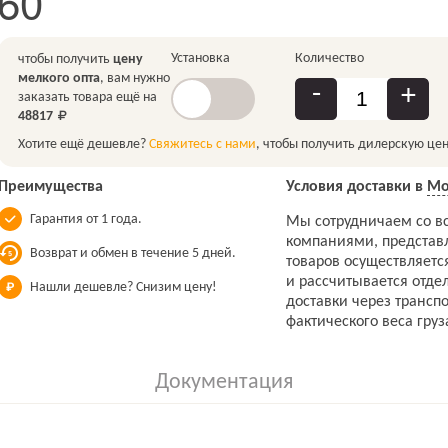
60
Установка
Количество
чтобы получить
цену
мелкого опта
, вам нужно
-
+
заказать товара ещё на
48817
Хотите ещё дешевле?
Свяжитесь с нами
, чтобы получить дилерскую цен
Преимущества
Условия доставки в
Мо
Гарантия от 1 года.
Мы сотрудничаем со в
компаниями, представ
Возврат и обмен в течение 5 дней.
товаров осуществляетс
и рассчитывается отдел
Нашли дешевле? Снизим цену!
доставки через трансп
фактического веса груз
Документация