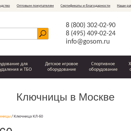
одство
Оптовым покупателям
Сертификаты и благодарности
Наши ра
8 (800) 302-02-90
8 (495) 409-02-24
info@gosom.ru
удование для
Детское игровое
Спортивное
Х
удаления и ТБО
оборудование
оборудование
Ключницы в Москве
Шведские стенки
Ограждения
Зачистные
Скребки и
Офисные
Горки
Стойки для белья
Комплектующие
Металлические
Рукоходы
Игровые
Беседки
Ключницы
Игровые
Детские
Бункер-
Урны
устройства
ледорубы
комплексы для
баки для ТБО
спортивные
накопитель
элементы
чницы
/
Ключница КЛ-60
мусоропровода
оптом
детей
комплексы
"Лодочка"
(ЗУМ)