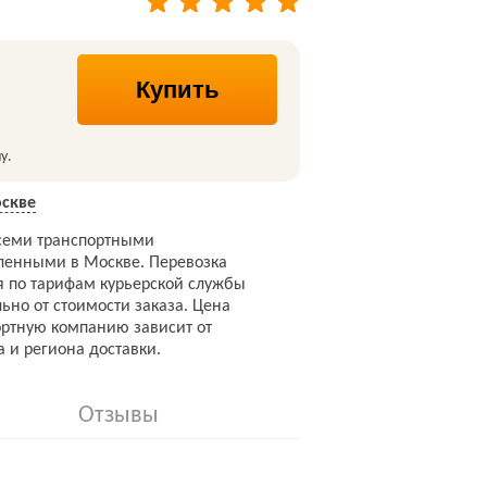
Купить
у.
скве
семи транспортными
ленными в Москве. Перевозка
я по тарифам курьерской службы
ьно от стоимости заказа. Цена
ортную компанию зависит от
а и региона доставки.
Отзывы