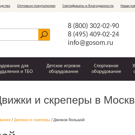
одство
Оптовым покупателям
Сертификаты и благодарности
Наши ра
8 (800) 302-02-90
8 (495) 409-02-24
info@gosom.ru
удование для
Детское игровое
Спортивное
Х
удаления и ТБО
оборудование
оборудование
Движки и скреперы в Москв
Шведские стенки
Ограждения
Зачистные
Скребки и
Офисные
Горки
Стойки для белья
Комплектующие
Металлические
Рукоходы
Игровые
Беседки
Ключницы
Игровые
Детские
Бункер-
Урны
устройства
ледорубы
комплексы для
баки для ТБО
спортивные
накопитель
элементы
ование
/
Движки и скреперы
/
Движок большой
мусоропровода
оптом
детей
комплексы
"Лодочка"
(ЗУМ)