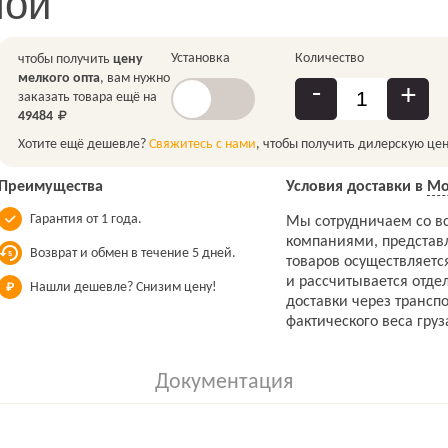
шой
Установка
Количество
чтобы получить
цену
мелкого опта
, вам нужно
-
+
заказать товара ещё на
49484
Хотите ещё дешевле?
Свяжитесь с нами
, чтобы получить дилерскую цен
Преимущества
Условия доставки в
Мо
Гарантия от 1 года.
Мы сотрудничаем со в
компаниями, представ
Возврат и обмен в течение 5 дней.
товаров осуществляетс
и рассчитывается отдел
Нашли дешевле? Снизим цену!
доставки через трансп
фактического веса груз
Документация