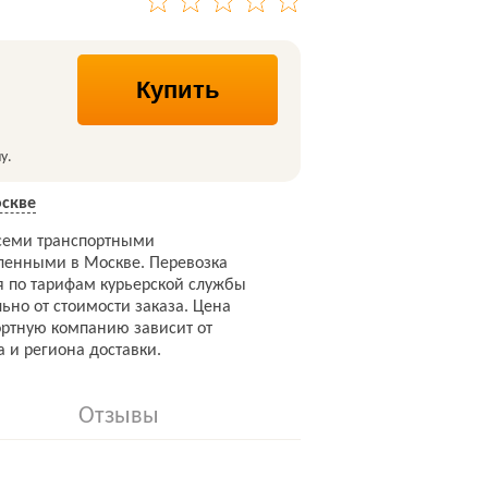
Купить
у.
скве
семи транспортными
ленными в Москве. Перевозка
я по тарифам курьерской службы
ьно от стоимости заказа. Цена
ортную компанию зависит от
а и региона доставки.
Отзывы