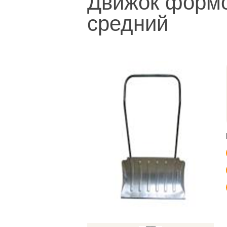
Движок форм
средний