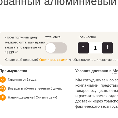
ованный алюминиевый 
Установка
Количество
чтобы получить
цену
мелкого опта
, вам нужно
-
+
заказать товара ещё на
49329
Хотите ещё дешевле?
Свяжитесь с нами
, чтобы получить дилерскую цен
Преимущества
Условия доставки в
Мо
Гарантия от 1 года.
Мы сотрудничаем со в
компаниями, представ
Возврат и обмен в течение 5 дней.
товаров осуществляетс
и рассчитывается отдел
Нашли дешевле? Снизим цену!
доставки через трансп
фактического веса груз