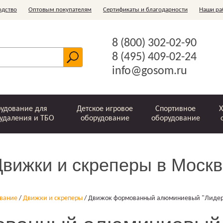
одство
Оптовым покупателям
Сертификаты и благодарности
Наши ра
8 (800) 302-02-90
8 (495) 409-02-24
info@gosom.ru
удование для
Детское игровое
Спортивное
Х
удаления и ТБО
оборудование
оборудование
Движки и скреперы в Москв
Шведские стенки
Ограждения
Зачистные
Скребки и
Офисные
Горки
Стойки для белья
Комплектующие
Металлические
Рукоходы
Игровые
Беседки
Ключницы
Игровые
Детские
Бункер-
Урны
устройства
ледорубы
комплексы для
баки для ТБО
спортивные
накопитель
элементы
ование
/
Движки и скреперы
/
Движок формованный алюминиевый "Лидер
мусоропровода
оптом
детей
комплексы
"Лодочка"
(ЗУМ)