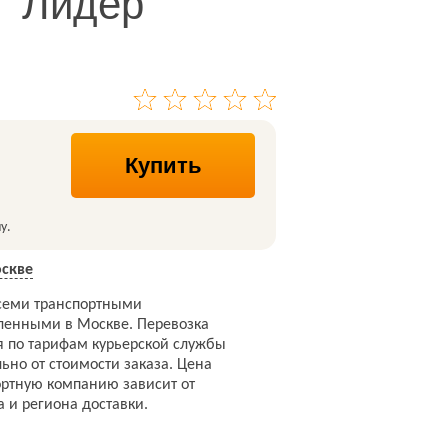
"Лидер"
Купить
у.
скве
семи транспортными
ленными в Москве. Перевозка
я по тарифам курьерской службы
ьно от стоимости заказа. Цена
ортную компанию зависит от
а и региона доставки.