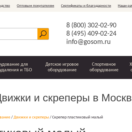
одство
Оптовым покупателям
Сертификаты и благодарности
Наши ра
8 (800) 302-02-90
8 (495) 409-02-24
info@gosom.ru
удование для
Детское игровое
Спортивное
Х
удаления и ТБО
оборудование
оборудование
Движки и скреперы в Москв
Шведские стенки
Ограждения
Зачистные
Скребки и
Офисные
Горки
Стойки для белья
Комплектующие
Металлические
Рукоходы
Игровые
Беседки
Ключницы
Игровые
Детские
Бункер-
Урны
устройства
ледорубы
комплексы для
баки для ТБО
спортивные
накопитель
элементы
ование
/
Движки и скреперы
/
Скрепер пластиковый малый
мусоропровода
оптом
детей
комплексы
"Лодочка"
(ЗУМ)