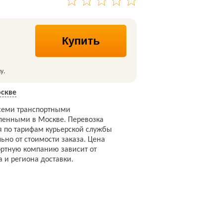
Купить
у.
скве
семи транспортными
ленными в Москве. Перевозка
я по тарифам курьерской службы
ьно от стоимости заказа. Цена
ортную компанию зависит от
а и региона доставки.