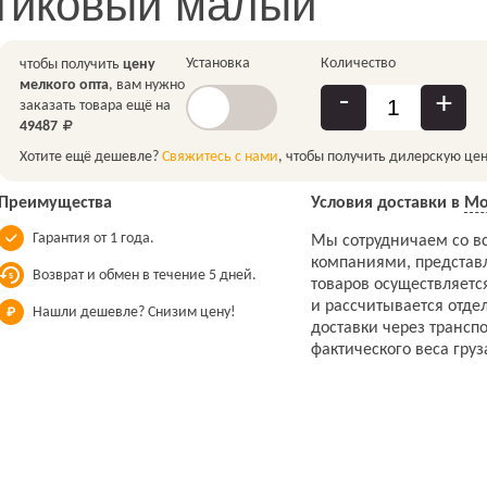
тиковый малый
Установка
Количество
чтобы получить
цену
мелкого опта
, вам нужно
-
+
заказать товара ещё на
49487
Хотите ещё дешевле?
Свяжитесь с нами
, чтобы получить дилерскую цен
Преимущества
Условия доставки в
Мо
Гарантия от 1 года.
Мы сотрудничаем со в
компаниями, представ
Возврат и обмен в течение 5 дней.
товаров осуществляетс
и рассчитывается отдел
Нашли дешевле? Снизим цену!
доставки через трансп
фактического веса груз