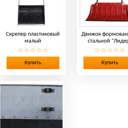
Скрепер пластиковый
Движок формова
малый
стальной "Лиде
большой
Купить
Купить