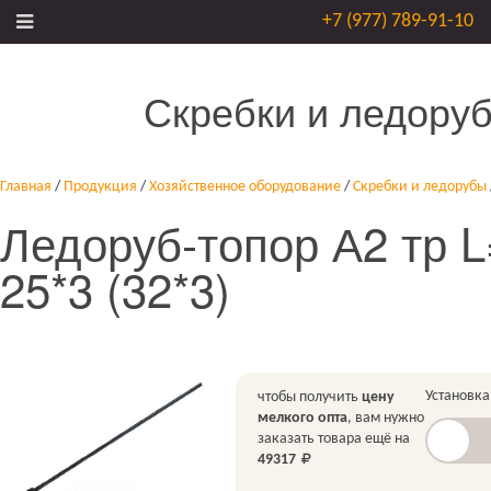
+7 (977) 789-91-10
Скребки и ледору
Главная
/
Продукция
/
Хозяйственное оборудование
/
Скребки и ледорубы
Ледоруб-топор А2 тр L
25*3 (32*3)
Установка
чтобы получить
цену
мелкого опта
, вам нужно
заказать товара ещё на
49317