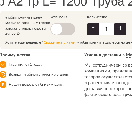
 А2 тр L= 1200 Труба 
Установка
Количество
чтобы получить
цену
мелкого опта
, вам нужно
-
+
заказать товара ещё на
49377
Хотите ещё дешевле?
Свяжитесь с нами
, чтобы получить дилерскую цен
Преимущества
Условия доставки в
Мо
Гарантия от 1 года.
Мы сотрудничаем со в
компаниями, представ
Возврат и обмен в течение 5 дней.
товаров осуществляетс
и рассчитывается отдел
Нашли дешевле? Снизим цену!
доставки через трансп
фактического веса груз