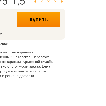
25*1,5
Купить
у.
скве
семи транспортными
ленными в Москве. Перевозка
я по тарифам курьерской службы
ьно от стоимости заказа. Цена
ортную компанию зависит от
а и региона доставки.