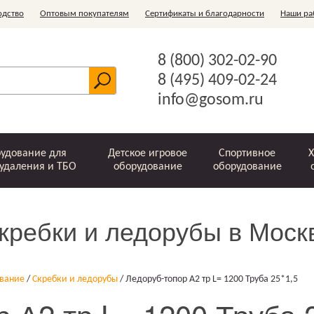
одство
Оптовым покупателям
Сертификаты и благодарности
Наши ра
8 (800) 302-02-90
8 (495) 409-02-24
info@gosom.ru
удование для
Детское игровое
Спортивное
Х
удаления и ТБО
оборудование
оборудование
кребки и ледорубы в Моск
Шведские стенки
Ограждения
Зачистные
Скребки и
Офисные
Горки
Стойки для белья
Комплектующие
Металлические
Рукоходы
Игровые
Беседки
Ключницы
Игровые
Детские
Бункер-
Урны
устройства
ледорубы
комплексы для
баки для ТБО
спортивные
накопитель
элементы
ование
/
Скребки и ледорубы
/
Ледоруб-топор А2 тр L= 1200 Труба 25*1,5
мусоропровода
оптом
детей
комплексы
"Лодочка"
(ЗУМ)