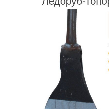
Ледоруб-топор